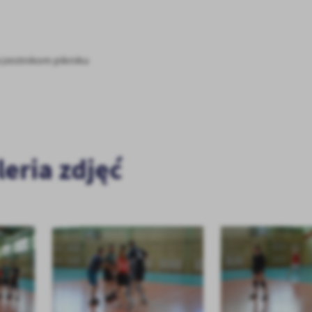
uczestnikom pikniku
leria zdjęć